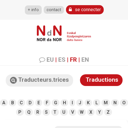
se connecter
+ info
contact
EU
|
ES
|
FR
|
EN
Traducteurs.trices
Traductions
A
B
C
D
E
F
G
H
I
J
K
L
M
N
O
P
Q
R
S
T
U
V
W
X
Y
Z