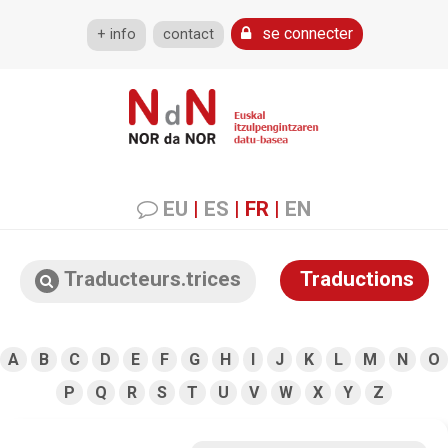
se connecter
+ info
contact
EU
|
ES
|
FR
|
EN
Traducteurs.trices
Traductions
A
B
C
D
E
F
G
H
I
J
K
L
M
N
O
P
Q
R
S
T
U
V
W
X
Y
Z