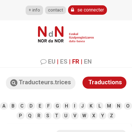
se connecter
+ info
contact
EU
|
ES
|
FR
|
EN
Traducteurs.trices
Traductions
A
B
C
D
E
F
G
H
I
J
K
L
M
N
O
P
Q
R
S
T
U
V
W
X
Y
Z