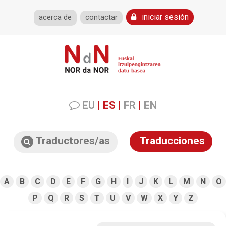
iniciar sesión
acerca de
contactar
EU
|
ES
|
FR
|
EN
Traductores/as
Traducciones
A
B
C
D
E
F
G
H
I
J
K
L
M
N
O
P
Q
R
S
T
U
V
W
X
Y
Z