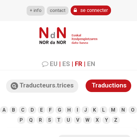
se connecter
+ info
contact
EU
|
ES
|
FR
|
EN
Traducteurs.trices
Traductions
A
B
C
D
E
F
G
H
I
J
K
L
M
N
O
P
Q
R
S
T
U
V
W
X
Y
Z