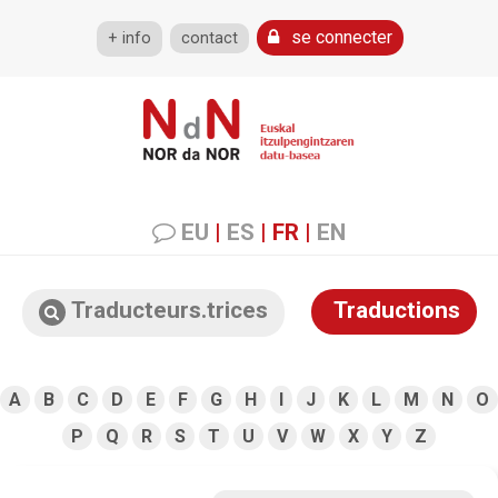
se connecter
+ info
contact
EU
|
ES
|
FR
|
EN
Traducteurs.trices
Traductions
A
B
C
D
E
F
G
H
I
J
K
L
M
N
O
P
Q
R
S
T
U
V
W
X
Y
Z