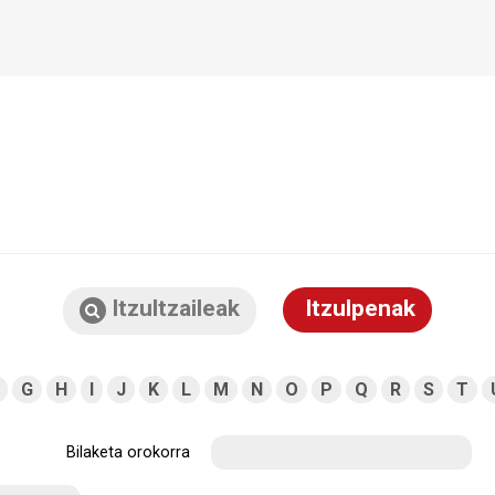
Itzultzaileak
Itzulpenak
G
H
I
J
K
L
M
N
O
P
Q
R
S
T
Bilaketa orokorra