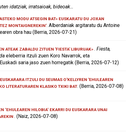
uten idatziak, irratsaioak, bideoak…
KASTEKO MODU ATSEGIN BAT» EUSKARATU DU JOXAN
. Alberdaniak argitaratu du Antoine
ATEZ MONTAIGNEREKIN'
aren obra hau (Berria, 2026-07-21)
.
Fiesta,
 ATEAK ZABALDU ZITUEN 'FIESTA' LIBURUAK»
 da
eleberria itzuli zuen Koro Navarrok, eta
Euskadi saria jaso zuen horregatik (Berria, 2026-07-12)
EUSKARARA ITZULI DU SEUMAS O'KELLYREN 'EHULEAREN
. (Berria, 2026-07-08)
AKO LITERATURAREN KLASIKO TXIKI BAT
N ‘EHULEAREN HILOBIA’ EKARRI DU EUSKARARA UNAI
. (Naiz, 2026-07-08)
AREKIN