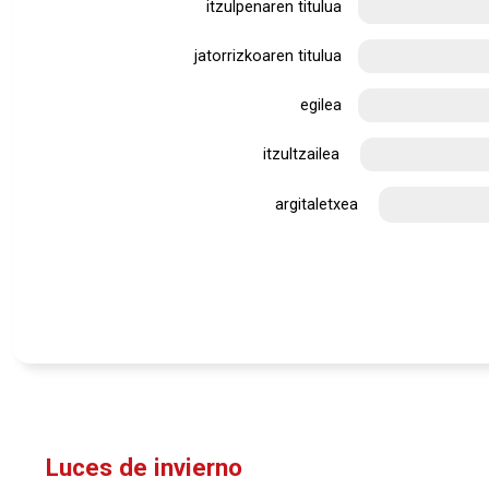
itzulpenaren titulua
jatorrizkoaren titulua
egilea
itzultzailea
argitaletxea
Luces de invierno