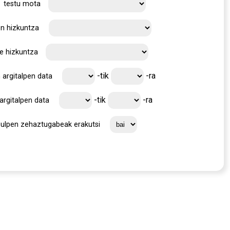
testu mota
en hizkuntza
e hizkuntza
-tik
-ra
 argitalpen data
-tik
-ra
argitalpen data
zulpen zehaztugabeak erakutsi