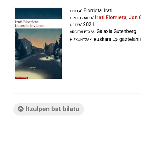
egilea:
Elorrieta, Irati
itzultzailea:
Irati Elorrieta
;
Jon 
urtea:
2021
argitaletxea:
Galaxia Gutenberg
➩
hizkuntzak:
euskara
gaztelani
Itzulpen bat bilatu