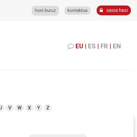
saioa hasi
honi buruz
kontaktua
EU
|
ES
|
FR
|
EN
U
V
W
X
Y
Z