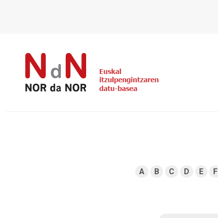
A
B
C
D
E
F