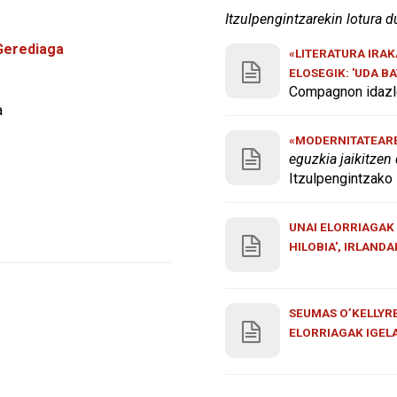
Itzulpengintzarekin lotura d
Gerediaga
«LITERATURA IRA
ELOSEGIK: 'UDA B
Compagnon idazle
a
«MODERNITATEAREN
eguzkia jaikitzen
Itzulpengintzako 
UNAI ELORRIAGAK 
HILOBIA', IRLAND
SEUMAS O’KELLYRE
ELORRIAGAK IGEL