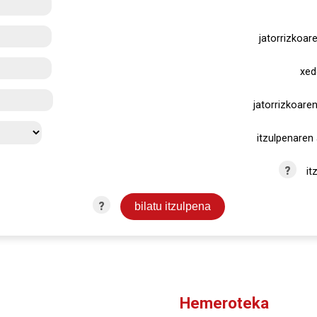
jatorrizkoar
xed
jatorrizkoaren
itzulpenaren 
?
it
?
Hemeroteka