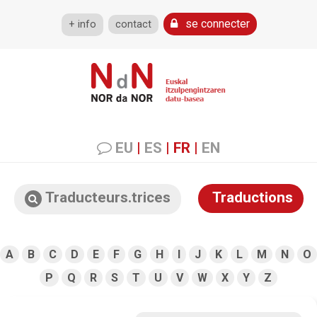
se connecter
+ info
contact
EU
|
ES
|
FR
|
EN
Traducteurs.trices
Traductions
A
B
C
D
E
F
G
H
I
J
K
L
M
N
O
P
Q
R
S
T
U
V
W
X
Y
Z