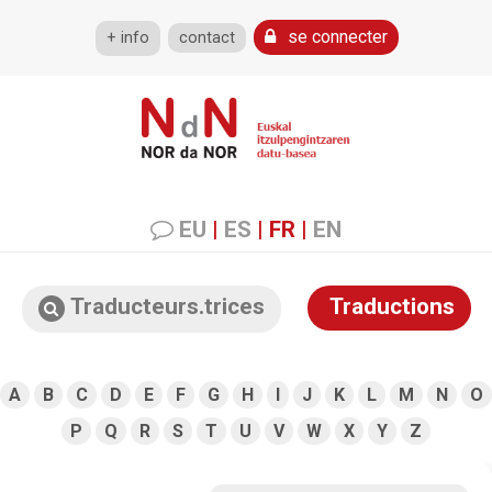
se connecter
+ info
contact
EU
|
ES
|
FR
|
EN
Traducteurs.trices
Traductions
A
B
C
D
E
F
G
H
I
J
K
L
M
N
O
P
Q
R
S
T
U
V
W
X
Y
Z