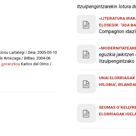
Itzulpengintzarekin lotura d
«LITERATURA IRA
ELOSEGIK: 'UDA B
Compagnon idazle
«MODERNITATEAREN
Josu Lartategi /
Deia
, 2005-05-10
eguzkia jaikitzen
de Amezaga /
Bilbao
, 2004-06
Itzulpengintzako 
o goranzkoa
Karlos del Olmo /
UNAI ELORRIAGAK 
HILOBIA', IRLAND
SEUMAS O’KELLYRE
ELORRIAGAK IGEL