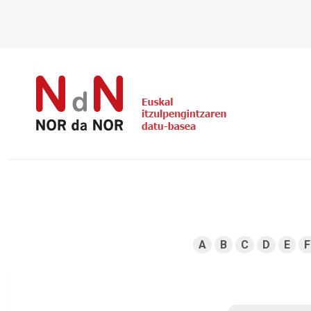
A
B
C
D
E
F