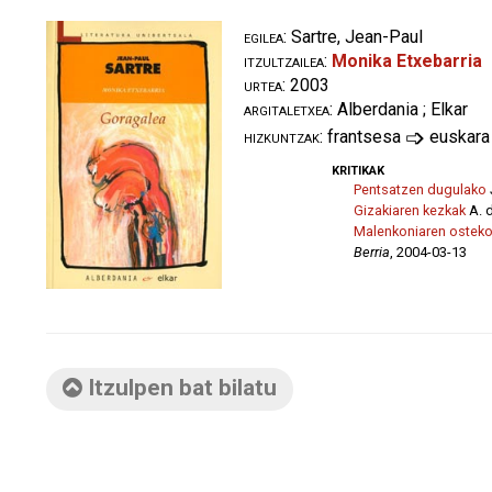
egilea:
Sartre, Jean-Paul
itzultzailea:
Monika Etxebarria
urtea:
2003
argitaletxea:
Alberdania ; Elkar
➩
hizkuntzak:
frantsesa
euskara
kritikak
Pentsatzen dugulako
Gizakiaren kezkak
A. 
Malenkoniaren ostek
Berria
, 2004-03-13
Itzulpen bat bilatu