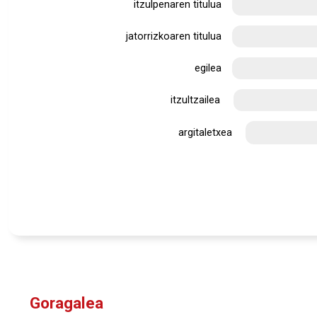
itzulpenaren titulua
jatorrizkoaren titulua
egilea
itzultzailea
argitaletxea
Goragalea