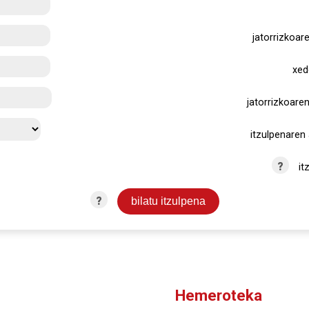
jatorrizkoar
xed
jatorrizkoaren
itzulpenaren 
?
it
?
Hemeroteka