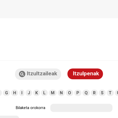
Itzultzaileak
Itzulpenak
G
H
I
J
K
L
M
N
O
P
Q
R
S
T
Bilaketa orokorra