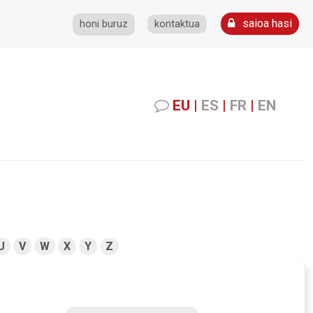
saioa hasi
honi buruz
kontaktua
EU
|
ES
|
FR
|
EN
U
V
W
X
Y
Z