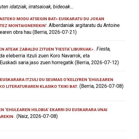
uten idatziak, irratsaioak, bideoak…
KASTEKO MODU ATSEGIN BAT» EUSKARATU DU JOXAN
. Alberdaniak argitaratu du Antoine
ATEZ MONTAIGNEREKIN'
aren obra hau (Berria, 2026-07-21)
.
Fiesta,
 ATEAK ZABALDU ZITUEN 'FIESTA' LIBURUAK»
 da
eleberria itzuli zuen Koro Navarrok, eta
Euskadi saria jaso zuen horregatik (Berria, 2026-07-12)
EUSKARARA ITZULI DU SEUMAS O'KELLYREN 'EHULEAREN
. (Berria, 2026-07-08)
AKO LITERATURAREN KLASIKO TXIKI BAT
N ‘EHULEAREN HILOBIA’ EKARRI DU EUSKARARA UNAI
. (Naiz, 2026-07-08)
AREKIN