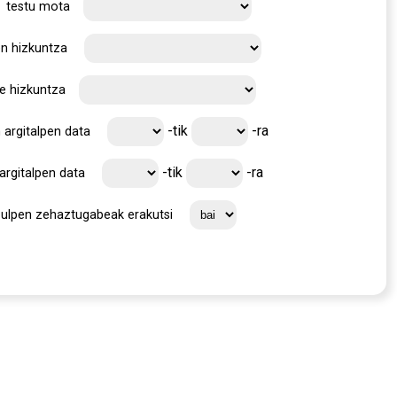
testu mota
en hizkuntza
e hizkuntza
-tik
-ra
 argitalpen data
-tik
-ra
argitalpen data
zulpen zehaztugabeak erakutsi