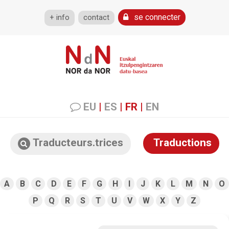
se connecter
+ info
contact
EU
|
ES
|
FR
|
EN
Traducteurs.trices
Traductions
A
B
C
D
E
F
G
H
I
J
K
L
M
N
O
P
Q
R
S
T
U
V
W
X
Y
Z