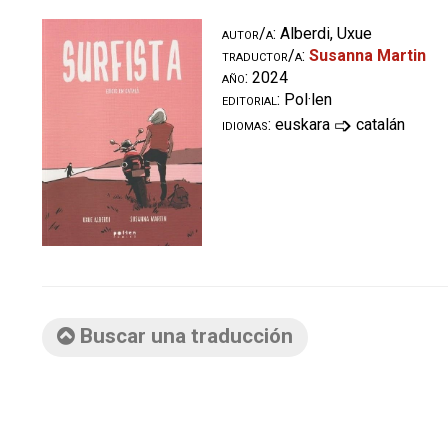
autor/a:
Alberdi, Uxue
traductor/a:
Susanna Martin
año:
2024
editorial:
Pol·len
➩
idiomas:
euskara
catalán
Buscar una traducción