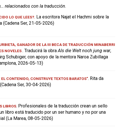
s… relacionados con la traducción.
. La escritora Najat el Hachmi sobre la
IDO LO QUE LEES?
a (Cadena Ser, 21-05-2026)
RBIETA, GANADOR DE LA III BECA DE TRADUCCIÓN MINABERRI
. Traducirá la obra
Als die Welt noch jung war
,
ES NOVELES
ürg Schubiger, con apoyo de la mentora Naroa Zubillaga
amplona, 2026-05-13)
. Rita da
E EL CONTENIDO, CONSTRUYE TEXTOS BARATOS"
a (Cadena Ser, 30-04-2026)
. Profesionales de la traducción crean un sello
S LIBROS
 un libro está traducido por un ser humano y no por una
icial (La Marea, 08-05-2026)