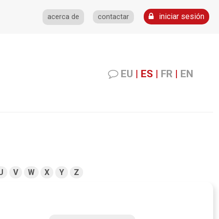
iniciar sesión
acerca de
contactar
EU
|
ES
|
FR
|
EN
U
V
W
X
Y
Z