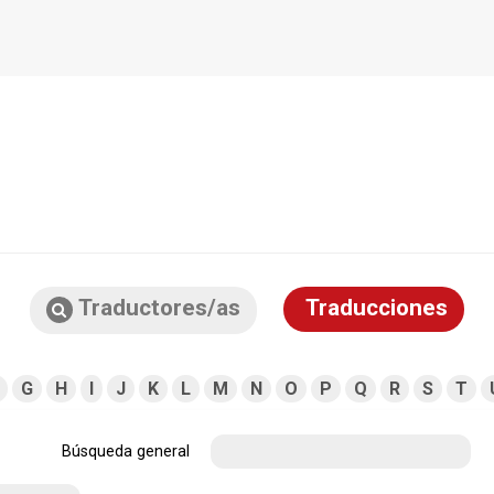
Traductores/as
Traducciones
G
H
I
J
K
L
M
N
O
P
Q
R
S
T
Búsqueda general