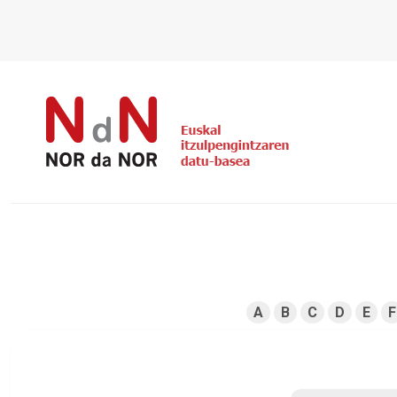
A
B
C
D
E
F