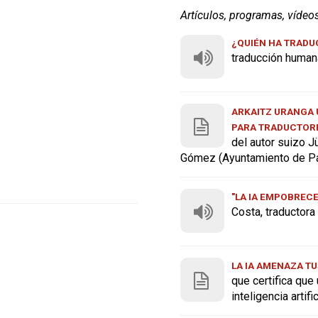
Artículos, programas, vídeo
¿QUIÉN HA TRADUC
traducción human
ARKAITZ URANGA U
PARA TRADUCTOR
del autor suizo J
Gómez (Ayuntamiento de P
"LA IA EMPOBREC
Costa, traductor
LA IA AMENAZA TU
que certifica que
inteligencia artif