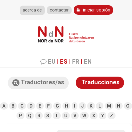
iniciar sesión
acerca de
contactar
EU
|
ES
|
FR
|
EN
Traductores/as
Traducciones
A
B
C
D
E
F
G
H
I
J
K
L
M
N
O
P
Q
R
S
T
U
V
W
X
Y
Z