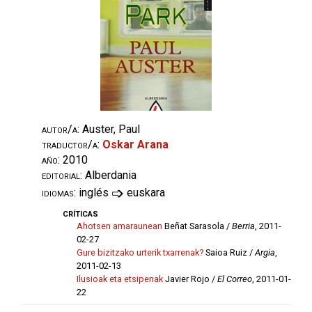
autor/a:
Auster, Paul
traductor/a:
Oskar Arana
año:
2010
editorial:
Alberdania
➩
idiomas:
inglés
euskara
críticas
Ahotsen amaraunean
Beñat Sarasola /
Berria
, 2011-
02-27
Gure bizitzako urterik txarrenak?
Saioa Ruiz /
Argia
,
2011-02-13
Ilusioak eta etsipenak
Javier Rojo /
El Correo
, 2011-01-
22