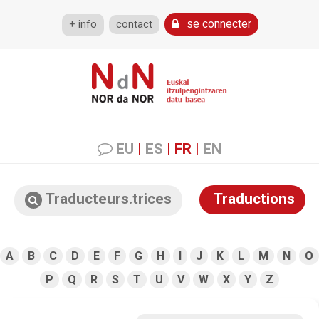
se connecter
+ info
contact
EU
|
ES
|
FR
|
EN
Traducteurs.trices
Traductions
A
B
C
D
E
F
G
H
I
J
K
L
M
N
O
P
Q
R
S
T
U
V
W
X
Y
Z