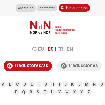
iniciar sesión
acerca de
contactar
EU
|
ES
|
FR
|
EN
Traductores/as
Traducciones
A
B
C
D
E
F
G
H
I
J
K
L
M
N
O
P
Q
R
S
T
U
V
W
X
Y
Z