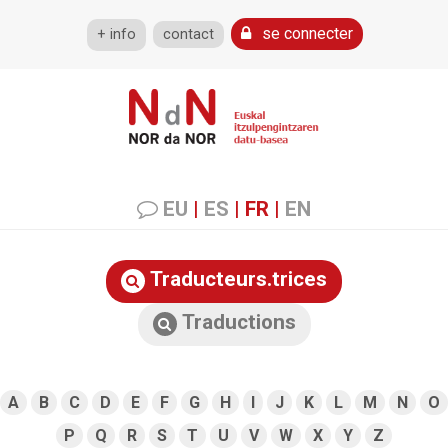
se connecter
+ info
contact
EU
|
ES
|
FR
|
EN
Traducteurs.trices
Traductions
A
B
C
D
E
F
G
H
I
J
K
L
M
N
O
P
Q
R
S
T
U
V
W
X
Y
Z