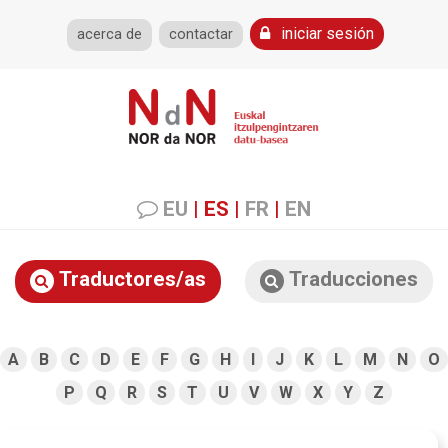
iniciar sesión
acerca de
contactar
EU
|
ES
|
FR
|
EN
Traductores/as
Traducciones
A
B
C
D
E
F
G
H
I
J
K
L
M
N
O
P
Q
R
S
T
U
V
W
X
Y
Z