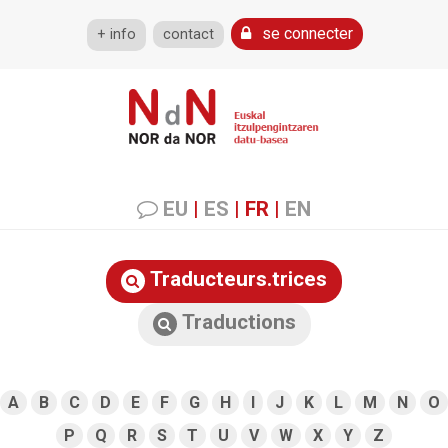
se connecter
+ info
contact
EU
|
ES
|
FR
|
EN
Traducteurs.trices
Traductions
A
B
C
D
E
F
G
H
I
J
K
L
M
N
O
P
Q
R
S
T
U
V
W
X
Y
Z