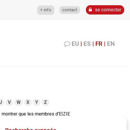
se connecter
+ info
contact
EU
|
ES
|
FR
|
EN
U
V
W
X
Y
Z
montrer que les membres d'EIZIE