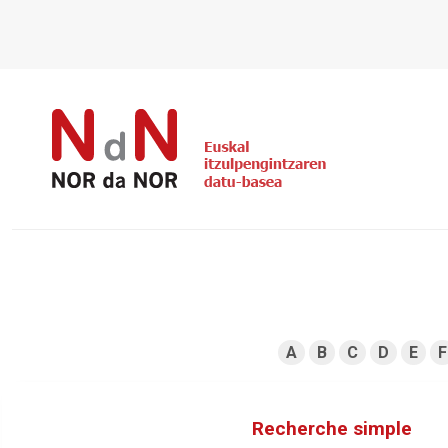
A
B
C
D
E
F
Recherche simple