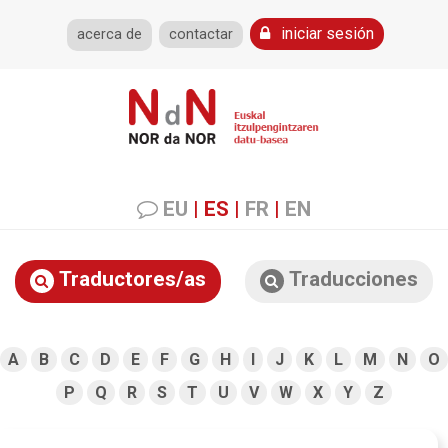
iniciar sesión
acerca de
contactar
EU
|
ES
|
FR
|
EN
Traductores/as
Traducciones
A
B
C
D
E
F
G
H
I
J
K
L
M
N
O
P
Q
R
S
T
U
V
W
X
Y
Z