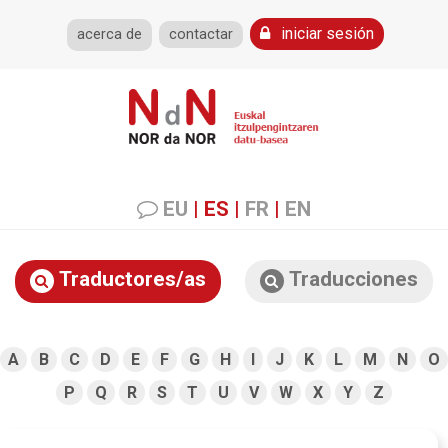
iniciar sesión
acerca de
contactar
EU
|
ES
|
FR
|
EN
Traductores/as
Traducciones
A
B
C
D
E
F
G
H
I
J
K
L
M
N
O
P
Q
R
S
T
U
V
W
X
Y
Z