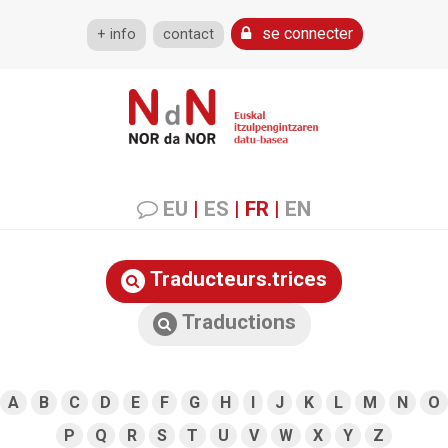
se connecter
+ info
contact
EU
|
ES
|
FR
|
EN
Traducteurs.trices
Traductions
A
B
C
D
E
F
G
H
I
J
K
L
M
N
O
P
Q
R
S
T
U
V
W
X
Y
Z