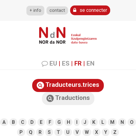
se connecter
+ info
contact
EU
|
ES
|
FR
|
EN
Traducteurs.trices
Traductions
A
B
C
D
E
F
G
H
I
J
K
L
M
N
O
P
Q
R
S
T
U
V
W
X
Y
Z