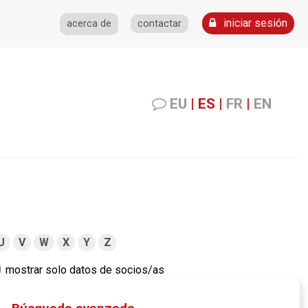
iniciar sesión
acerca de
contactar
EU
|
ES
|
FR
|
EN
U
V
W
X
Y
Z
mostrar solo datos de socios/as