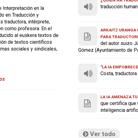
traducción human
 Interpretación en la
o en Traducción y
 traductora, intérprete,
én como profesora. En el
ARKAITZ URANGA U
aducido al euskera textos de
PARA TRADUCTOR
ión de textos científicos
del autor suizo J
temas sociales y sindicales,
Gómez (Ayuntamiento de P
"LA IA EMPOBREC
Costa, traductor
tos
LA IA AMENAZA TU
que certifica que
inteligencia artif
Ver todo