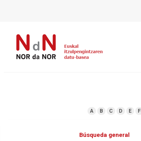
A
B
C
D
E
F
Búsqueda general