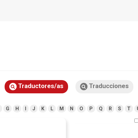
Traductores/as
Traducciones
G
H
I
J
K
L
M
N
O
P
Q
R
S
T