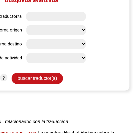
Búsqueda avanzada
traductor/a
ioma origen
oma destino
de actividad
?
s… relacionados con la traducción.
. La escritora Najat el Hachmi sobre la
IDO LO QUE LEES?