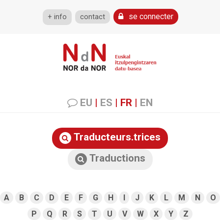
se connecter
+ info
contact
EU
|
ES
|
FR
|
EN
Traducteurs.trices
Traductions
A
B
C
D
E
F
G
H
I
J
K
L
M
N
O
P
Q
R
S
T
U
V
W
X
Y
Z