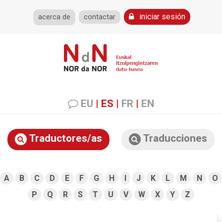
iniciar sesión
acerca de
contactar
EU
|
ES
|
FR
|
EN
Traductores/as
Traducciones
A
B
C
D
E
F
G
H
I
J
K
L
M
N
O
P
Q
R
S
T
U
V
W
X
Y
Z