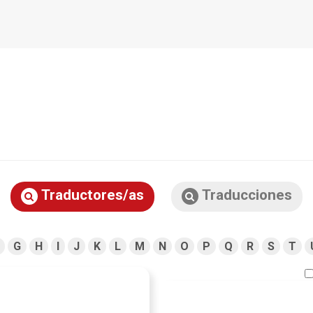
Traductores/as
Traducciones
G
H
I
J
K
L
M
N
O
P
Q
R
S
T