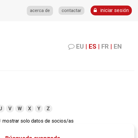
iniciar sesión
acerca de
contactar
EU
|
ES
|
FR
|
EN
U
V
W
X
Y
Z
mostrar solo datos de socios/as