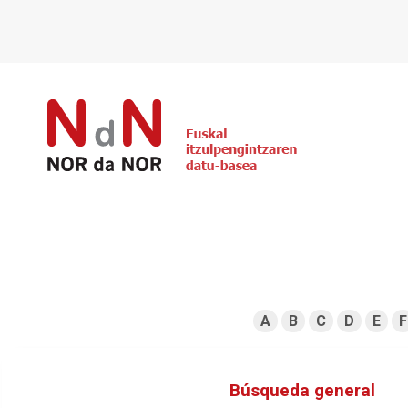
A
B
C
D
E
F
Búsqueda general