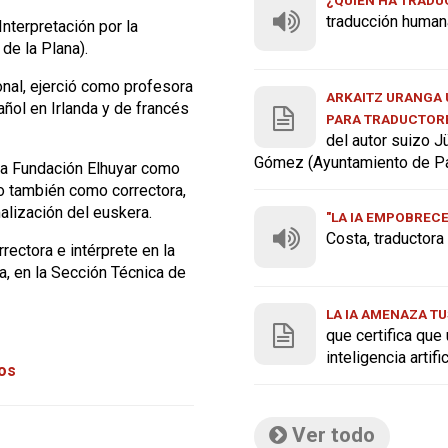
traducción human
Interpretación por la
de la Plana).
ional, ejerció como profesora
ARKAITZ URANGA U
ñol en Irlanda y de francés
PARA TRADUCTOR
del autor suizo J
Gómez (Ayuntamiento de P
 la Fundación Elhuyar como
ro también como correctora,
alización del euskera.
"LA IA EMPOBREC
Costa, traductor
rectora e intérprete en la
a, en la Sección Técnica de
LA IA AMENAZA TU
que certifica que
inteligencia artif
tos
Ver todo