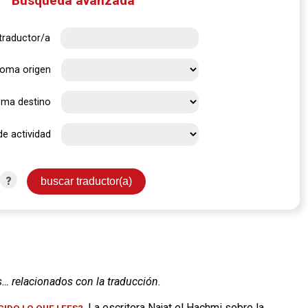
Búsqueda avanzada
traductor/a
ioma origen
oma destino
de actividad
?
s… relacionados con la traducción.
. La escritora Najat el Hachmi sobre la
IDO LO QUE LEES?