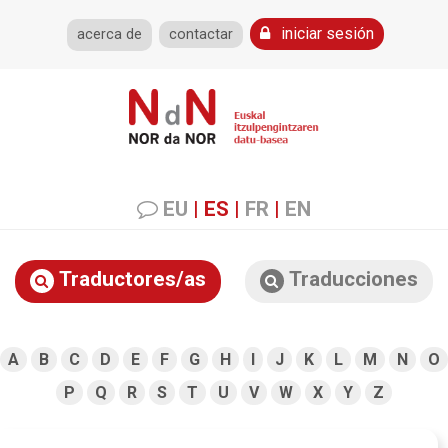
iniciar sesión
acerca de
contactar
EU
|
ES
|
FR
|
EN
Traductores/as
Traducciones
A
B
C
D
E
F
G
H
I
J
K
L
M
N
O
P
Q
R
S
T
U
V
W
X
Y
Z