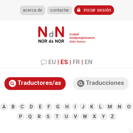
iniciar sesión
acerca de
contactar
EU
|
ES
|
FR
|
EN
Traductores/as
Traducciones
A
B
C
D
E
F
G
H
I
J
K
L
M
N
O
P
Q
R
S
T
U
V
W
X
Y
Z