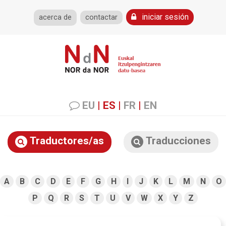
iniciar sesión
acerca de
contactar
EU
|
ES
|
FR
|
EN
Traductores/as
Traducciones
A
B
C
D
E
F
G
H
I
J
K
L
M
N
O
P
Q
R
S
T
U
V
W
X
Y
Z