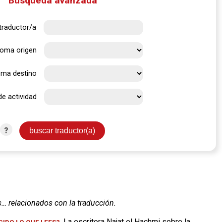
Búsqueda avanzada
traductor/a
ioma origen
oma destino
de actividad
?
s… relacionados con la traducción.
. La escritora Najat el Hachmi sobre la
IDO LO QUE LEES?