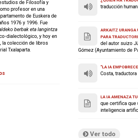
 estudios de Filosofía y
traducción human
 como profesor en una
Departamento de Euskera de
 años 1976 y 1996. Fue
aldeko berbak eta langintza
ARKAITZ URANGA U
co-dialectológico, y hoy en
PARA TRADUCTOR
, la colección de libros
del autor suizo J
rial Txalaparta.
Gómez (Ayuntamiento de P
"LA IA EMPOBREC
tos
Costa, traductor
LA IA AMENAZA TU
que certifica que
inteligencia artif
Ver todo