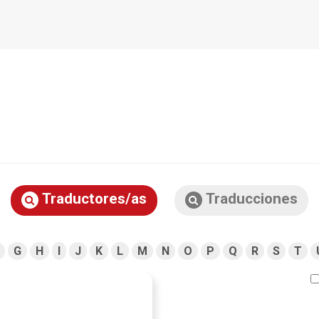
Traductores/as
Traducciones
G
H
I
J
K
L
M
N
O
P
Q
R
S
T