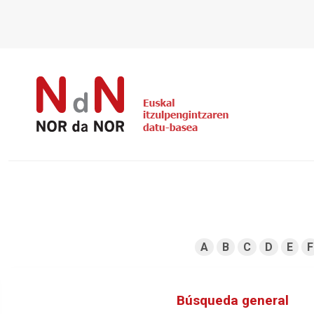
A
B
C
D
E
F
Búsqueda general