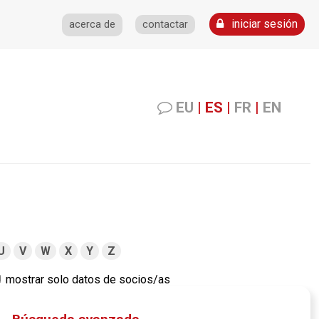
iniciar sesión
acerca de
contactar
EU
|
ES
|
FR
|
EN
U
V
W
X
Y
Z
mostrar solo datos de socios/as