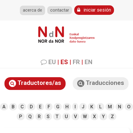
iniciar sesión
acerca de
contactar
EU
|
ES
|
FR
|
EN
Traductores/as
Traducciones
A
B
C
D
E
F
G
H
I
J
K
L
M
N
O
P
Q
R
S
T
U
V
W
X
Y
Z