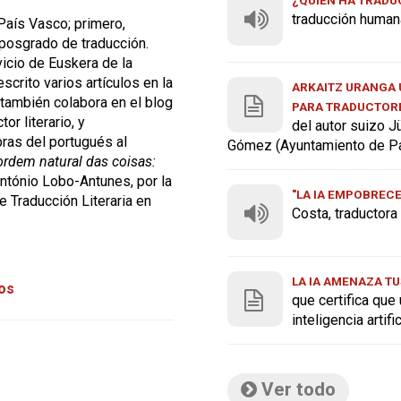
traducción human
País Vasco; primero,
 posgrado de traducción.
vicio de Euskera de la
crito varios artículos en la
ARKAITZ URANGA U
 también colabora en el blog
PARA TRADUCTOR
or literario, y
del autor suizo J
bras del portugués al
Gómez (Ayuntamiento de P
ordem natural das coisas:
ntónio Lobo-Antunes, por la
"LA IA EMPOBREC
e Traducción Literaria en
Costa, traductor
LA IA AMENAZA TU
tos
que certifica que
inteligencia artif
Ver todo