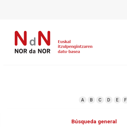
A
B
C
D
E
F
Búsqueda general