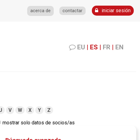
iniciar sesión
acerca de
contactar
EU
|
ES
|
FR
|
EN
U
V
W
X
Y
Z
mostrar solo datos de socios/as