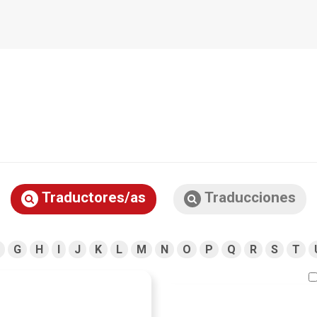
Traductores/as
Traducciones
G
H
I
J
K
L
M
N
O
P
Q
R
S
T