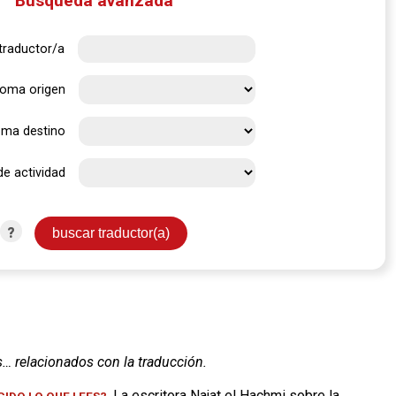
Búsqueda avanzada
traductor/a
ioma origen
oma destino
de actividad
?
s… relacionados con la traducción.
. La escritora Najat el Hachmi sobre la
IDO LO QUE LEES?