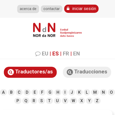
iniciar sesión
acerca de
contactar
EU
|
ES
|
FR
|
EN
Traductores/as
Traducciones
A
B
C
D
E
F
G
H
I
J
K
L
M
N
O
P
Q
R
S
T
U
V
W
X
Y
Z