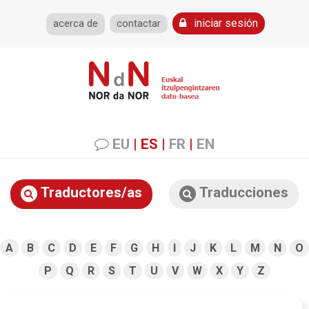
iniciar sesión
acerca de
contactar
EU
|
ES
|
FR
|
EN
Traductores/as
Traducciones
A
B
C
D
E
F
G
H
I
J
K
L
M
N
O
P
Q
R
S
T
U
V
W
X
Y
Z