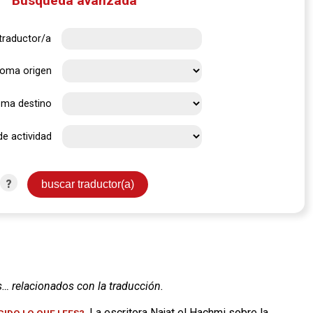
Búsqueda avanzada
traductor/a
ioma origen
oma destino
de actividad
?
s… relacionados con la traducción.
. La escritora Najat el Hachmi sobre la
IDO LO QUE LEES?