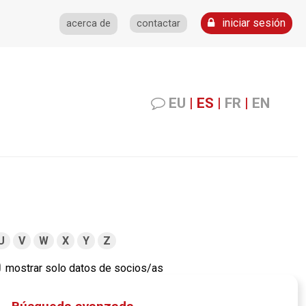
iniciar sesión
acerca de
contactar
EU
|
ES
|
FR
|
EN
U
V
W
X
Y
Z
mostrar solo datos de socios/as