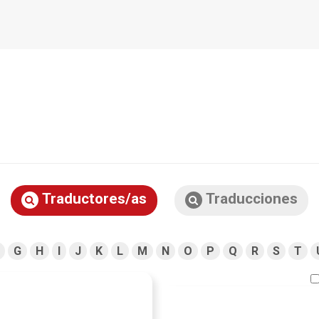
Traductores/as
Traducciones
G
H
I
J
K
L
M
N
O
P
Q
R
S
T