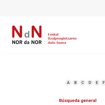
A
B
C
D
E
F
Búsqueda general