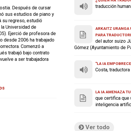
traducción human
nostia. Después de cursar
nó sus estudios de piano y
 A su regreso, estudió
 la Universidad de
ARKAITZ URANGA U
5). Ejerció de profesora de
PARA TRADUCTOR
ro desde 2006 ha trabajado
del autor suizo J
 correctora. Comenzó a
Gómez (Ayuntamiento de P
és trabajó bajo contrato
vuelve a ser trabajadora
"LA IA EMPOBREC
Costa, traductor
tos
LA IA AMENAZA TU
que certifica que
inteligencia artif
Ver todo