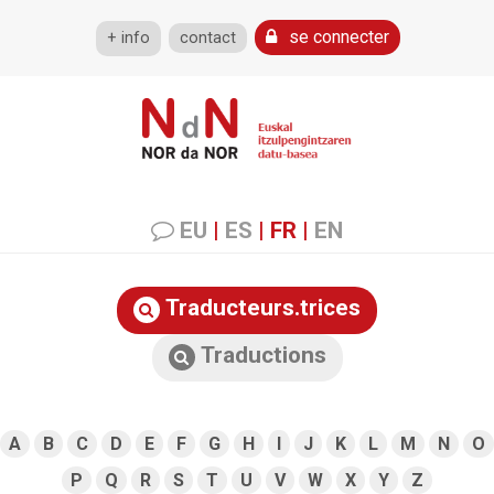
se connecter
+ info
contact
EU
|
ES
|
FR
|
EN
Traducteurs.trices
Traductions
A
B
C
D
E
F
G
H
I
J
K
L
M
N
O
P
Q
R
S
T
U
V
W
X
Y
Z