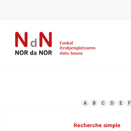
A
B
C
D
E
F
Recherche simple