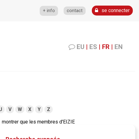
se connecter
+ info
contact
EU
|
ES
|
FR
|
EN
U
V
W
X
Y
Z
montrer que les membres d'EIZIE