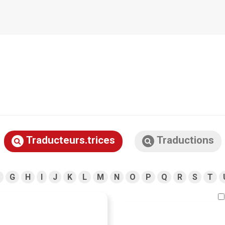
Traducteurs.trices
Traductions
G
H
I
J
K
L
M
N
O
P
Q
R
S
T