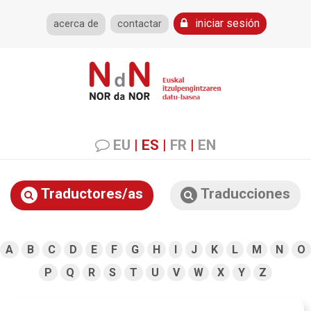
iniciar sesión
acerca de
contactar
EU
|
ES
|
FR
|
EN
Traductores/as
Traducciones
A
B
C
D
E
F
G
H
I
J
K
L
M
N
O
P
Q
R
S
T
U
V
W
X
Y
Z