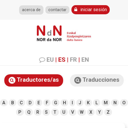
iniciar sesión
acerca de
contactar
EU
|
ES
|
FR
|
EN
Traductores/as
Traducciones
A
B
C
D
E
F
G
H
I
J
K
L
M
N
O
P
Q
R
S
T
U
V
W
X
Y
Z