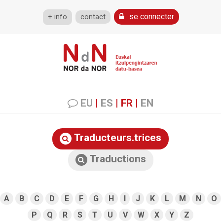
se connecter
+ info
contact
EU
|
ES
|
FR
|
EN
Traducteurs.trices
Traductions
A
B
C
D
E
F
G
H
I
J
K
L
M
N
O
P
Q
R
S
T
U
V
W
X
Y
Z