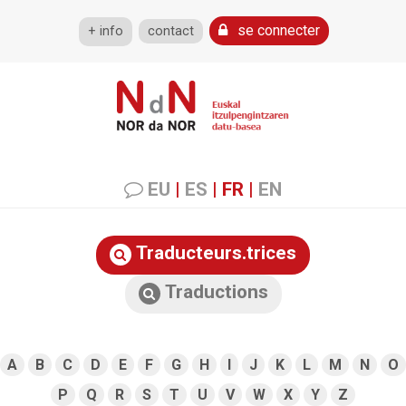
se connecter
+ info
contact
EU
|
ES
|
FR
|
EN
Traducteurs.trices
Traductions
A
B
C
D
E
F
G
H
I
J
K
L
M
N
O
P
Q
R
S
T
U
V
W
X
Y
Z