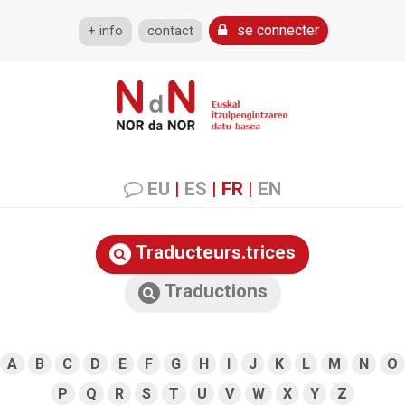
se connecter
+ info
contact
EU
|
ES
|
FR
|
EN
Traducteurs.trices
Traductions
A
B
C
D
E
F
G
H
I
J
K
L
M
N
O
P
Q
R
S
T
U
V
W
X
Y
Z