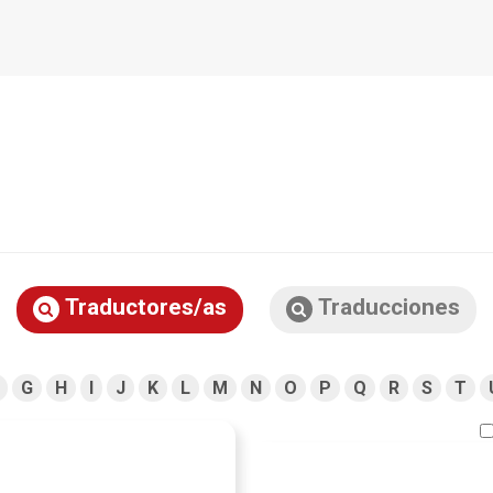
Traductores/as
Traducciones
G
H
I
J
K
L
M
N
O
P
Q
R
S
T