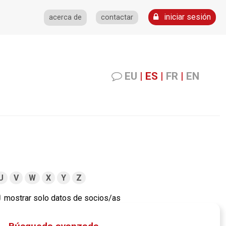
iniciar sesión
acerca de
contactar
EU
|
ES
|
FR
|
EN
U
V
W
X
Y
Z
mostrar solo datos de socios/as