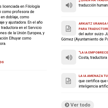
traducción human
 licenciada en Filología
jó como profesora de
 en doblaje, como
aje y ajustadora. En el año
ARKAITZ URANGA U
traductora en el Servicio
PARA TRADUCTOR
ones de la Unión Europea, y
del autor suizo J
ación Elhuyar como
Gómez (Ayuntamiento de P
ora.
"LA IA EMPOBREC
Costa, traductor
tos
LA IA AMENAZA TU
que certifica que
inteligencia artif
Ver todo