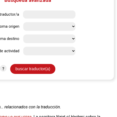
Búsqueda avanzada
traductor/a
ioma origen
oma destino
de actividad
?
s… relacionados con la traducción.
. La escritora Najat el Hachmi sobre la
IDO LO QUE LEES?