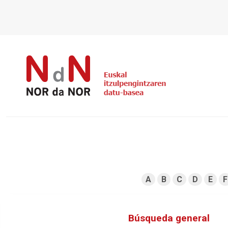
A
B
C
D
E
F
Búsqueda general