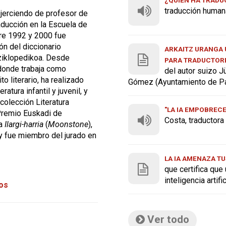
traducción human
ejerciendo de profesor de
aducción en la Escuela de
tre 1992 y 2000 fue
n del diccionario
ARKAITZ URANGA U
ziklopedikoa. Desde
PARA TRADUCTOR
 donde trabaja como
del autor suizo J
o literario, ha realizado
Gómez (Ayuntamiento de P
atura infantil y juvenil, y
 colección Literatura
"LA IA EMPOBREC
Premio Euskadi de
Costa, traductor
ra
Ilargi-harria
(
Moonstone
),
 y fue miembro del jurado en
LA IA AMENAZA TU
que certifica que
inteligencia artif
tos
Ver todo