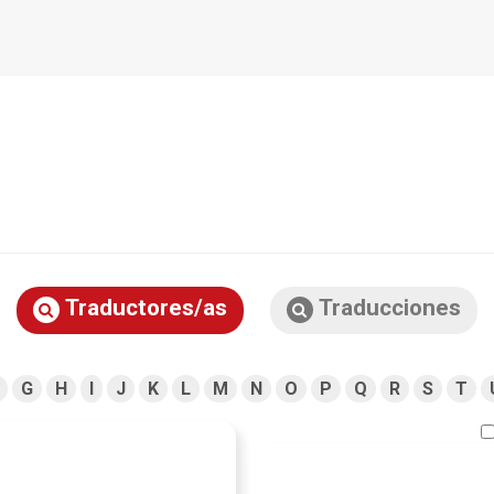
Traductores/as
Traducciones
G
H
I
J
K
L
M
N
O
P
Q
R
S
T