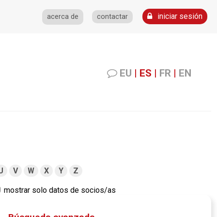
iniciar sesión
acerca de
contactar
EU
|
ES
|
FR
|
EN
U
V
W
X
Y
Z
mostrar solo datos de socios/as