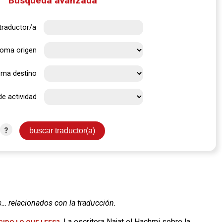
Búsqueda avanzada
traductor/a
ioma origen
oma destino
de actividad
?
s… relacionados con la traducción.
. La escritora Najat el Hachmi sobre la
IDO LO QUE LEES?