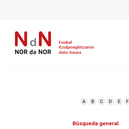
A
B
C
D
E
F
Búsqueda general