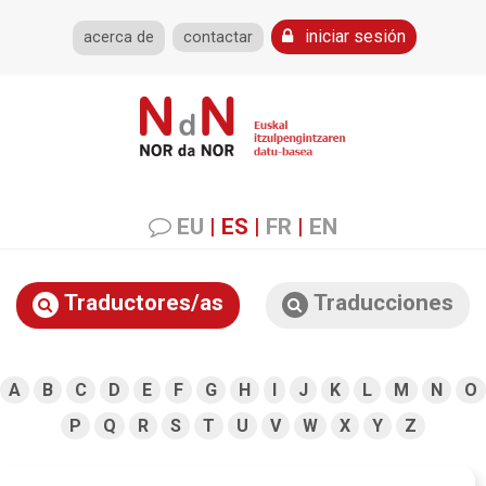
iniciar sesión
acerca de
contactar
EU
|
ES
|
FR
|
EN
Traductores/as
Traducciones
A
B
C
D
E
F
G
H
I
J
K
L
M
N
O
P
Q
R
S
T
U
V
W
X
Y
Z