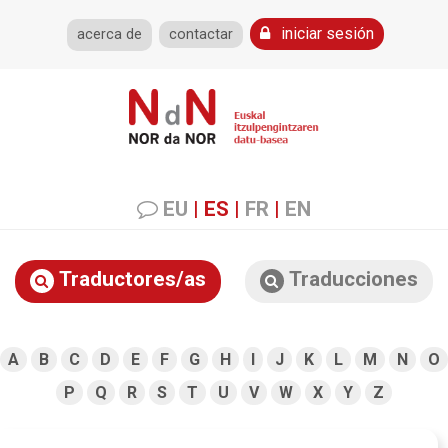
iniciar sesión
acerca de
contactar
EU
|
ES
|
FR
|
EN
Traductores/as
Traducciones
A
B
C
D
E
F
G
H
I
J
K
L
M
N
O
P
Q
R
S
T
U
V
W
X
Y
Z