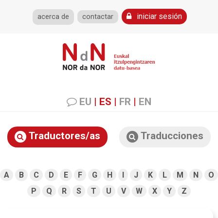
iniciar sesión
acerca de
contactar
EU
|
ES
|
FR
|
EN
Traductores/as
Traducciones
A
B
C
D
E
F
G
H
I
J
K
L
M
N
O
P
Q
R
S
T
U
V
W
X
Y
Z