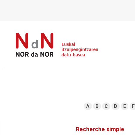
A
B
C
D
E
F
Recherche simple