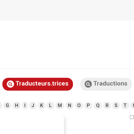
Traducteurs.trices
Traductions
G
H
I
J
K
L
M
N
O
P
Q
R
S
T