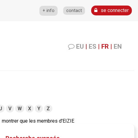
se connecter
+ info
contact
EU
|
ES
|
FR
|
EN
U
V
W
X
Y
Z
montrer que les membres d'EIZIE