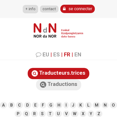
se connecter
+ info
contact
EU
|
ES
|
FR
|
EN
Traducteurs.trices
Traductions
A
B
C
D
E
F
G
H
I
J
K
L
M
N
O
P
Q
R
S
T
U
V
W
X
Y
Z